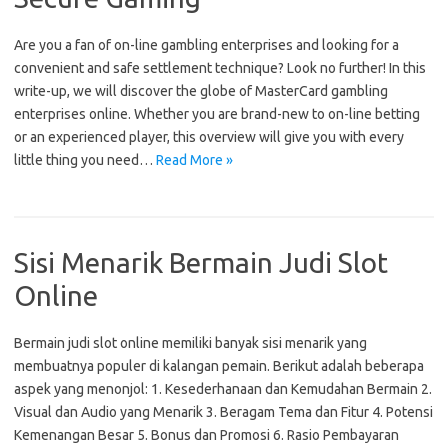
Are you a fan of on-line gambling enterprises and looking for a
convenient and safe settlement technique? Look no further! In this
write-up, we will discover the globe of MasterCard gambling
enterprises online. Whether you are brand-new to on-line betting
or an experienced player, this overview will give you with every
little thing you need…
Read More »
Sisi Menarik Bermain Judi Slot
Online
Bermain judi slot online memiliki banyak sisi menarik yang
membuatnya populer di kalangan pemain. Berikut adalah beberapa
aspek yang menonjol: 1. Kesederhanaan dan Kemudahan Bermain 2.
Visual dan Audio yang Menarik 3. Beragam Tema dan Fitur 4. Potensi
Kemenangan Besar 5. Bonus dan Promosi 6. Rasio Pembayaran