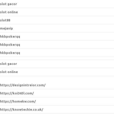
slot gacor
slot online
slot88
mejavip
hkbpokerqq
hkbpokerqq
hkbpokerqq
slot gacor
slot online
https://designintreior.com/
https://koi365l.com/
https://homekw.com/
https://knowtechie.co.uk/