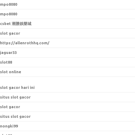
mpo8080
mpo8080
csbet 潮勝娛樂城
slot gacor
https://allenrothhq.com/
jaguar33
slot88
slot online
slot gacor hari ini
situs slot gacor
slot gacor
situs slot gacor
nongki99