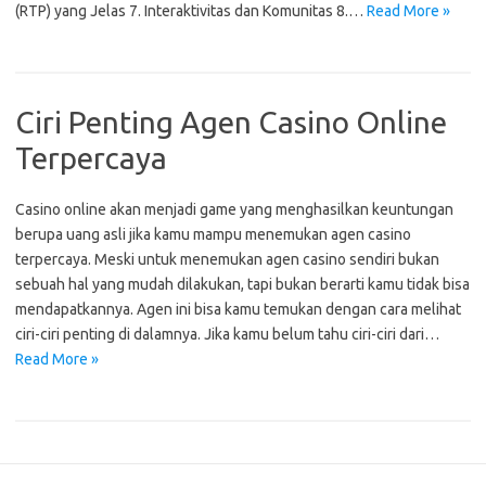
(RTP) yang Jelas 7. Interaktivitas dan Komunitas 8.…
Read More »
Ciri Penting Agen Casino Online
Terpercaya
Casino online akan menjadi game yang menghasilkan keuntungan
berupa uang asli jika kamu mampu menemukan agen casino
terpercaya. Meski untuk menemukan agen casino sendiri bukan
sebuah hal yang mudah dilakukan, tapi bukan berarti kamu tidak bisa
mendapatkannya. Agen ini bisa kamu temukan dengan cara melihat
ciri-ciri penting di dalamnya. Jika kamu belum tahu ciri-ciri dari…
Read More »