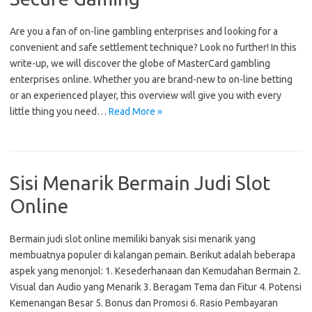
Are you a fan of on-line gambling enterprises and looking for a
convenient and safe settlement technique? Look no further! In this
write-up, we will discover the globe of MasterCard gambling
enterprises online. Whether you are brand-new to on-line betting
or an experienced player, this overview will give you with every
little thing you need…
Read More »
Sisi Menarik Bermain Judi Slot
Online
Bermain judi slot online memiliki banyak sisi menarik yang
membuatnya populer di kalangan pemain. Berikut adalah beberapa
aspek yang menonjol: 1. Kesederhanaan dan Kemudahan Bermain 2.
Visual dan Audio yang Menarik 3. Beragam Tema dan Fitur 4. Potensi
Kemenangan Besar 5. Bonus dan Promosi 6. Rasio Pembayaran