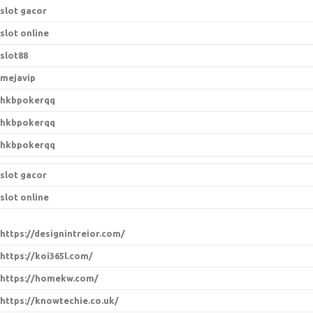
slot gacor
slot online
slot88
mejavip
hkbpokerqq
hkbpokerqq
hkbpokerqq
slot gacor
slot online
https://designintreior.com/
https://koi365l.com/
https://homekw.com/
https://knowtechie.co.uk/