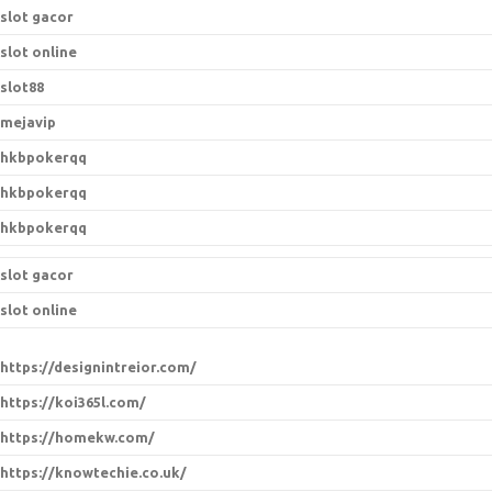
slot gacor
slot online
slot88
mejavip
hkbpokerqq
hkbpokerqq
hkbpokerqq
slot gacor
slot online
https://designintreior.com/
https://koi365l.com/
https://homekw.com/
https://knowtechie.co.uk/