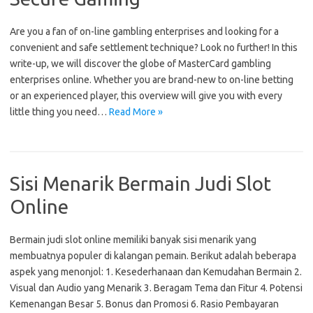
Are you a fan of on-line gambling enterprises and looking for a
convenient and safe settlement technique? Look no further! In this
write-up, we will discover the globe of MasterCard gambling
enterprises online. Whether you are brand-new to on-line betting
or an experienced player, this overview will give you with every
little thing you need…
Read More »
Sisi Menarik Bermain Judi Slot
Online
Bermain judi slot online memiliki banyak sisi menarik yang
membuatnya populer di kalangan pemain. Berikut adalah beberapa
aspek yang menonjol: 1. Kesederhanaan dan Kemudahan Bermain 2.
Visual dan Audio yang Menarik 3. Beragam Tema dan Fitur 4. Potensi
Kemenangan Besar 5. Bonus dan Promosi 6. Rasio Pembayaran