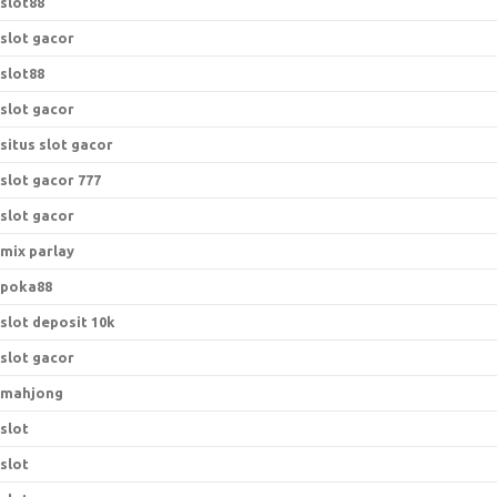
slot88
slot gacor
slot88
slot gacor
situs slot gacor
slot gacor 777
slot gacor
mix parlay
poka88
slot deposit 10k
slot gacor
mahjong
slot
slot