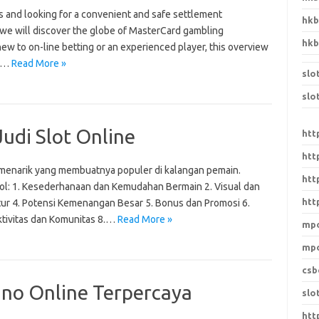
es and looking for a convenient and safe settlement
hk
, we will discover the globe of MasterCard gambling
hk
ew to on-line betting or an experienced player, this overview
ed…
Read More »
slo
slo
Judi Slot Online
htt
htt
si menarik yang membuatnya populer di kalangan pemain.
htt
ol: 1. Kesederhanaan dan Kemudahan Bermain 2. Visual dan
htt
ur 4. Potensi Kemenangan Besar 5. Bonus dan Promosi 6.
ktivitas dan Komunitas 8.…
Read More »
mp
mp
cs
ino Online Terpercaya
slo
htt