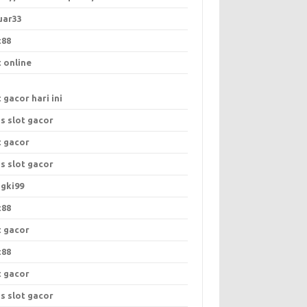
uar33
t88
t online
t gacor hari ini
us slot gacor
t gacor
us slot gacor
gki99
t88
t gacor
t88
t gacor
us slot gacor