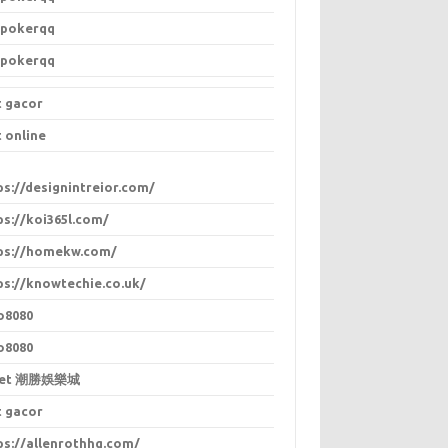
bpokerqq
bpokerqq
t gacor
t online
ps://designintreior.com/
ps://koi365l.com/
ps://homekw.com/
ps://knowtechie.co.uk/
o8080
o8080
bet 潮勝娛樂城
t gacor
ps://allenrothhq.com/