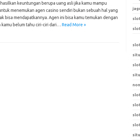
hasilkan keuntungan berupa uang asli jika kamu mampu
jag
untuk menemukan agen casino sendiri bukan sebuah hal yang
idak bisa mendapatkannya. Agen ini bisa kamu temukan dengan
slo
ka kamu belum tahu ciri-ciri dari…
Read More »
slo
slo
sit
slo
sit
non
slo
slo
slo
slo
sit