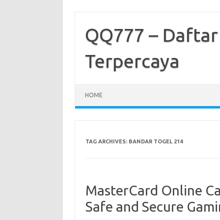
Skip
to
content
QQ777 – Daftar 
Terpercaya
HOME
TAG ARCHIVES:
BANDAR TOGEL 214
MasterCard Online Cas
Safe and Secure Gam