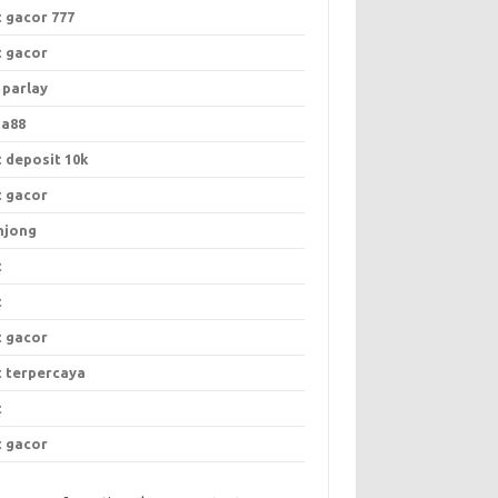
t gacor 777
t gacor
 parlay
a88
t deposit 10k
t gacor
hjong
t
t
t gacor
t terpercaya
t
t gacor