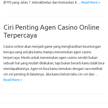
(RTP) yang Jelas 7. Interaktivitas dan Komunitas 8.…
Read More »
Ciri Penting Agen Casino Online
Terpercaya
Casino online akan menjadi game yang menghasilkan keuntungan
berupa uang asli jika kamu mampu menemukan agen casino
terpercaya. Meski untuk menemukan agen casino sendiri bukan
sebuah hal yang mudah dilakukan, tapi bukan berarti kamu tidak bisa
mendapatkannya. Agen ini bisa kamu temukan dengan cara melihat
ciri-ciri penting di dalamnya. Jika kamu belum tahu ciri-ciri dari…
Read More »