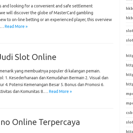
es and looking for a convenient and safe settlement
hk
, we will discover the globe of MasterCard gambling
hk
ew to on-line betting or an experienced player, this overview
ed…
Read More »
slo
slo
Judi Slot Online
htt
htt
si menarik yang membuatnya populer di kalangan pemain.
htt
ol: 1. Kesederhanaan dan Kemudahan Bermain 2. Visual dan
htt
ur 4. Potensi Kemenangan Besar 5. Bonus dan Promosi 6.
ktivitas dan Komunitas 8.…
Read More »
mp
mp
cs
ino Online Terpercaya
slo
htt