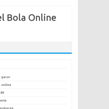
el Bola Online
t gacor
t online
t88
avip
bpokerqq