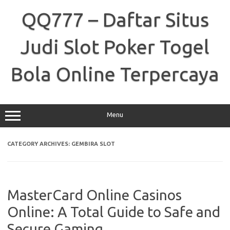
Skip
to
QQ777 – Daftar Situs
content
Judi Slot Poker Togel
Bola Online Terpercaya
Menu
CATEGORY ARCHIVES:
GEMBIRA SLOT
MasterCard Online Casinos
Online: A Total Guide to Safe and
Secure Gaming