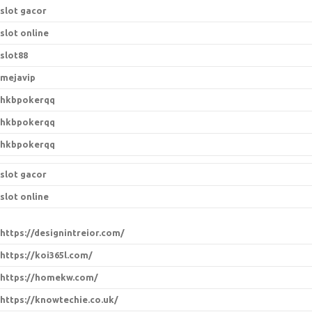
slot gacor
slot online
slot88
mejavip
hkbpokerqq
hkbpokerqq
hkbpokerqq
slot gacor
slot online
https://designintreior.com/
https://koi365l.com/
https://homekw.com/
https://knowtechie.co.uk/