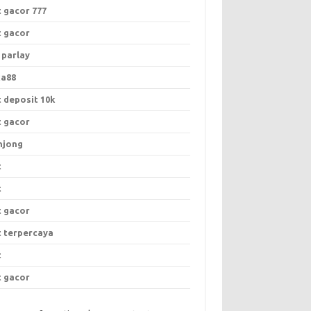
t gacor 777
t gacor
 parlay
a88
t deposit 10k
t gacor
hjong
t
t
t gacor
t terpercaya
t
t gacor