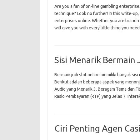
Are you a fan of on-line gambling enterpris
technique? Look no further! In this write-up
enterprises online. Whether you are brand-n
will give you with every little thing you ne
Sisi Menarik Bermain 
Bermain judi slot online memiliki banyak si
Berikut adalah beberapa aspek yang menonj
Audio yang Menarik 3. Beragam Tema dan Fit
Rasio Pembayaran (RTP) yang Jelas 7. Intera
Ciri Penting Agen Cas