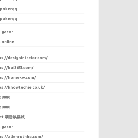
bpokerqq
bpokerqq
t gacor
t online
ps://designintreior.com/
ps://koi365l.com/
ps://homekw.com/
ps://knowtechie.co.uk/
o8080
o8080
bet 潮勝娛樂城
t gacor
ps://allenrothhq.com/