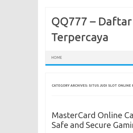
Skip
to
content
QQ777 – Daftar 
Terpercaya
HOME
CATEGORY ARCHIVES:
SITUS JUDI SLOT ONLINE 
MasterCard Online Cas
Safe and Secure Gam