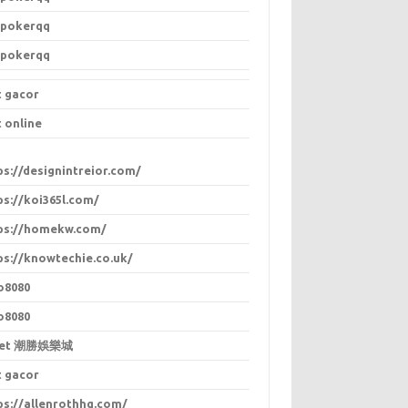
bpokerqq
bpokerqq
t gacor
t online
ps://designintreior.com/
ps://koi365l.com/
ps://homekw.com/
ps://knowtechie.co.uk/
o8080
o8080
bet 潮勝娛樂城
t gacor
ps://allenrothhq.com/