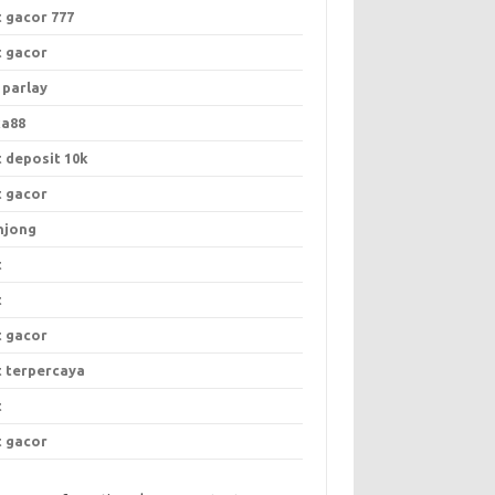
t gacor 777
t gacor
 parlay
a88
t deposit 10k
t gacor
hjong
t
t
t gacor
t terpercaya
t
t gacor