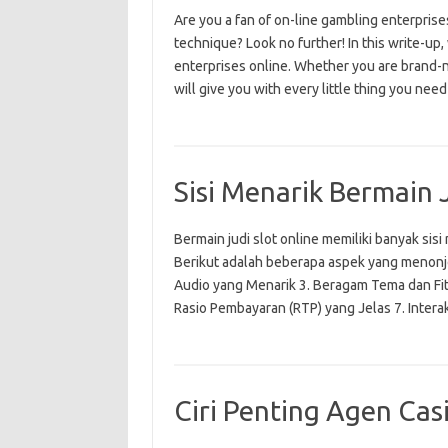
Are you a fan of on-line gambling enterpris
technique? Look no further! In this write-up
enterprises online. Whether you are brand-n
will give you with every little thing you ne
Sisi Menarik Bermain 
Bermain judi slot online memiliki banyak si
Berikut adalah beberapa aspek yang menonj
Audio yang Menarik 3. Beragam Tema dan Fit
Rasio Pembayaran (RTP) yang Jelas 7. Intera
Ciri Penting Agen Cas