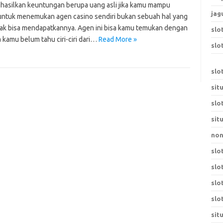
hasilkan keuntungan berupa uang asli jika kamu mampu
jag
untuk menemukan agen casino sendiri bukan sebuah hal yang
idak bisa mendapatkannya. Agen ini bisa kamu temukan dengan
slo
ka kamu belum tahu ciri-ciri dari…
Read More »
slo
slo
sit
slo
sit
non
slo
slo
slo
slo
sit