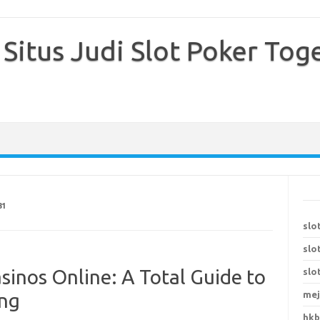
Situs Judi Slot Poker Tog
81
slo
slo
inos Online: A Total Guide to
slo
ing
mej
hk