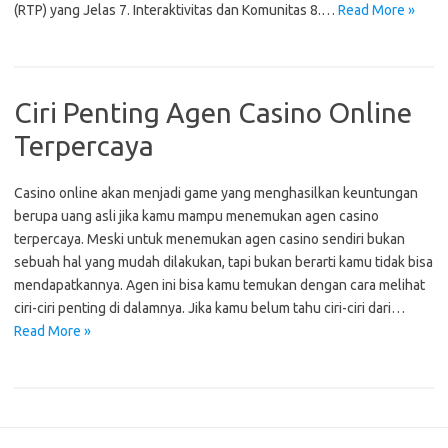
(RTP) yang Jelas 7. Interaktivitas dan Komunitas 8.…
Read More »
Ciri Penting Agen Casino Online
Terpercaya
Casino online akan menjadi game yang menghasilkan keuntungan
berupa uang asli jika kamu mampu menemukan agen casino
terpercaya. Meski untuk menemukan agen casino sendiri bukan
sebuah hal yang mudah dilakukan, tapi bukan berarti kamu tidak bisa
mendapatkannya. Agen ini bisa kamu temukan dengan cara melihat
ciri-ciri penting di dalamnya. Jika kamu belum tahu ciri-ciri dari…
Read More »