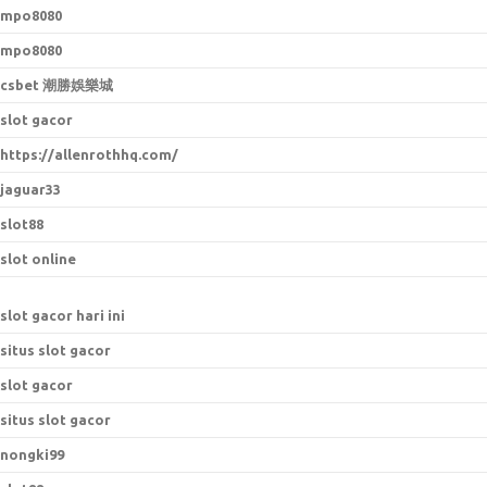
mpo8080
mpo8080
csbet 潮勝娛樂城
slot gacor
https://allenrothhq.com/
jaguar33
slot88
slot online
slot gacor hari ini
situs slot gacor
slot gacor
situs slot gacor
nongki99