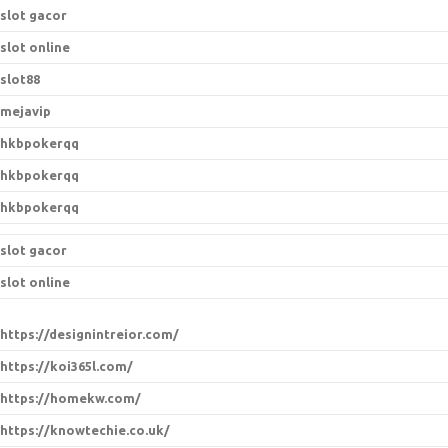
slot gacor
slot online
slot88
mejavip
hkbpokerqq
hkbpokerqq
hkbpokerqq
slot gacor
slot online
https://designintreior.com/
https://koi365l.com/
https://homekw.com/
https://knowtechie.co.uk/