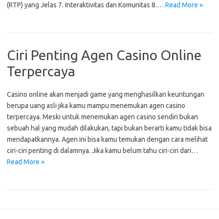
(RTP) yang Jelas 7. Interaktivitas dan Komunitas 8.…
Read More »
Ciri Penting Agen Casino Online
Terpercaya
Casino online akan menjadi game yang menghasilkan keuntungan
berupa uang asli jika kamu mampu menemukan agen casino
terpercaya. Meski untuk menemukan agen casino sendiri bukan
sebuah hal yang mudah dilakukan, tapi bukan berarti kamu tidak bisa
mendapatkannya. Agen ini bisa kamu temukan dengan cara melihat
ciri-ciri penting di dalamnya. Jika kamu belum tahu ciri-ciri dari…
Read More »