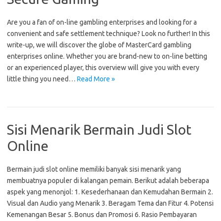
Are you a fan of on-line gambling enterprises and looking for a
convenient and safe settlement technique? Look no further! In this
write-up, we will discover the globe of MasterCard gambling
enterprises online. Whether you are brand-new to on-line betting
or an experienced player, this overview will give you with every
little thing you need…
Read More »
Sisi Menarik Bermain Judi Slot
Online
Bermain judi slot online memiliki banyak sisi menarik yang
membuatnya populer di kalangan pemain. Berikut adalah beberapa
aspek yang menonjol: 1. Kesederhanaan dan Kemudahan Bermain 2.
Visual dan Audio yang Menarik 3. Beragam Tema dan Fitur 4. Potensi
Kemenangan Besar 5. Bonus dan Promosi 6. Rasio Pembayaran