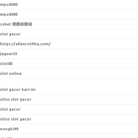
mpo8080
mpo8080
csbet 潮勝娛樂城
slot gacor
https://allenrothhq.com/
jaguar33
slot88
slot online
slot gacor hari ini
situs slot gacor
slot gacor
situs slot gacor
nongki99