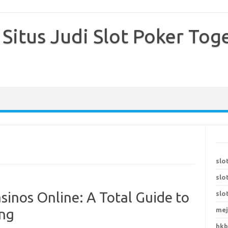
Situs Judi Slot Poker Tog
slo
slo
inos Online: A Total Guide to
slo
ing
mej
hk