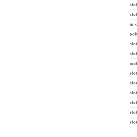
slo
slo
mix
pok
slo
slo
ma
slo
slo
slo
slo
slo
slo