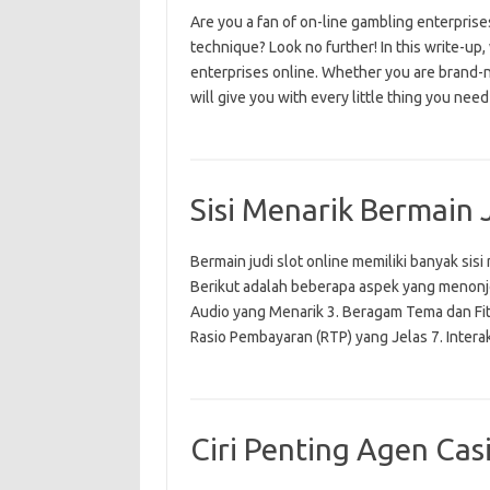
Are you a fan of on-line gambling enterpris
technique? Look no further! In this write-up
enterprises online. Whether you are brand-n
will give you with every little thing you ne
Sisi Menarik Bermain 
Bermain judi slot online memiliki banyak si
Berikut adalah beberapa aspek yang menonj
Audio yang Menarik 3. Beragam Tema dan Fit
Rasio Pembayaran (RTP) yang Jelas 7. Intera
Ciri Penting Agen Cas