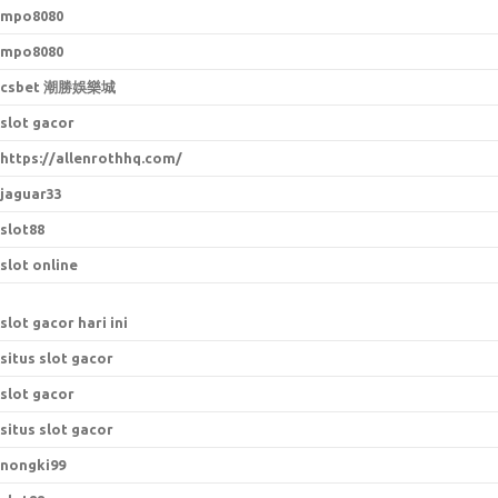
mpo8080
mpo8080
csbet 潮勝娛樂城
slot gacor
https://allenrothhq.com/
jaguar33
slot88
slot online
slot gacor hari ini
situs slot gacor
slot gacor
situs slot gacor
nongki99