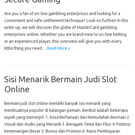
Are you a fan of on-line gambling enterprises and looking for a
convenient and safe settlement technique? Look no further! In this
write-up, we will discover the globe of MasterCard gambling
enterprises online. Whether you are brand-new to on-line betting
or an experienced player, this overview will give you with every
little thing you need…
Read More »
Sisi Menarik Bermain Judi Slot
Online
Bermain judi slot online memiliki banyak sisi menarik yang
membuatnya populer di kalangan pemain. Berikut adalah beberapa
aspek yang menonjol: 1. Kesederhanaan dan Kemudahan Bermain 2.
Visual dan Audio yang Menarik 3. Beragam Tema dan Fitur 4. Potensi
Kemenangan Besar 5. Bonus dan Promosi 6. Rasio Pembayaran