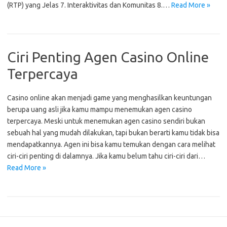
(RTP) yang Jelas 7. Interaktivitas dan Komunitas 8.…
Read More »
Ciri Penting Agen Casino Online
Terpercaya
Casino online akan menjadi game yang menghasilkan keuntungan
berupa uang asli jika kamu mampu menemukan agen casino
terpercaya. Meski untuk menemukan agen casino sendiri bukan
sebuah hal yang mudah dilakukan, tapi bukan berarti kamu tidak bisa
mendapatkannya. Agen ini bisa kamu temukan dengan cara melihat
ciri-ciri penting di dalamnya. Jika kamu belum tahu ciri-ciri dari…
Read More »