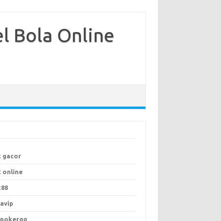
el Bola Online
t gacor
t online
t88
avip
bpokerqq