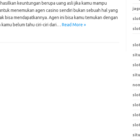
hasilkan keuntungan berupa uang asli jika kamu mampu
jag
untuk menemukan agen casino sendiri bukan sebuah hal yang
idak bisa mendapatkannya. Agen ini bisa kamu temukan dengan
slo
ka kamu belum tahu ciri-ciri dari…
Read More »
slo
slo
sit
slo
sit
non
slo
slo
slo
slo
sit