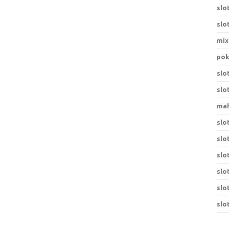
slo
slo
mix
pok
slo
slo
ma
slo
slo
slo
slo
slo
slo