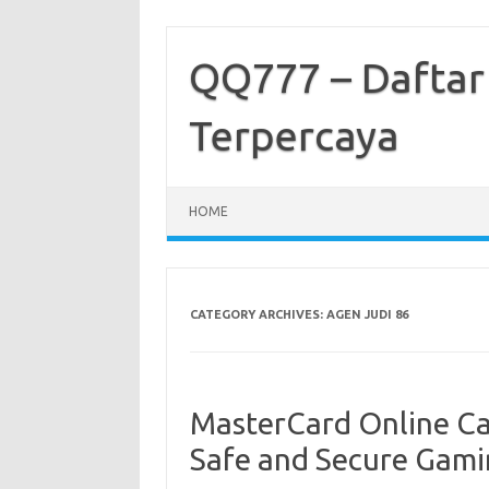
Skip
to
content
QQ777 – Daftar 
Terpercaya
HOME
CATEGORY ARCHIVES:
AGEN JUDI 86
MasterCard Online Cas
Safe and Secure Gam