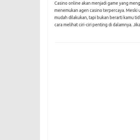
Casino online akan menjadi game yang meng
menemukan agen casino terpercaya. Meski 
mudah dilakukan, tapi bukan berarti kamu t
cara melihat ciri-ciri penting di dalamnya. Ji