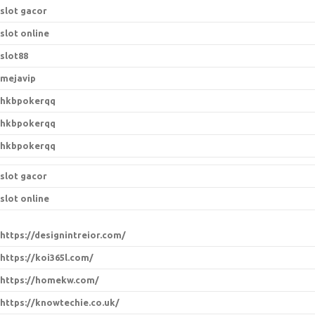
slot gacor
slot online
slot88
mejavip
hkbpokerqq
hkbpokerqq
hkbpokerqq
slot gacor
slot online
https://designintreior.com/
https://koi365l.com/
https://homekw.com/
https://knowtechie.co.uk/