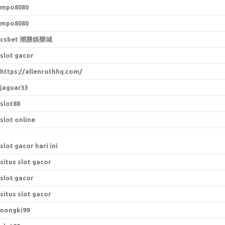
mpo8080
mpo8080
csbet 潮勝娛樂城
slot gacor
https://allenrothhq.com/
jaguar33
slot88
slot online
slot gacor hari ini
situs slot gacor
slot gacor
situs slot gacor
nongki99