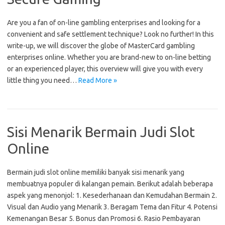
Are you a fan of on-line gambling enterprises and looking for a
convenient and safe settlement technique? Look no further! In this
write-up, we will discover the globe of MasterCard gambling
enterprises online. Whether you are brand-new to on-line betting
or an experienced player, this overview will give you with every
little thing you need…
Read More »
Sisi Menarik Bermain Judi Slot
Online
Bermain judi slot online memiliki banyak sisi menarik yang
membuatnya populer di kalangan pemain. Berikut adalah beberapa
aspek yang menonjol: 1. Kesederhanaan dan Kemudahan Bermain 2.
Visual dan Audio yang Menarik 3. Beragam Tema dan Fitur 4. Potensi
Kemenangan Besar 5. Bonus dan Promosi 6. Rasio Pembayaran