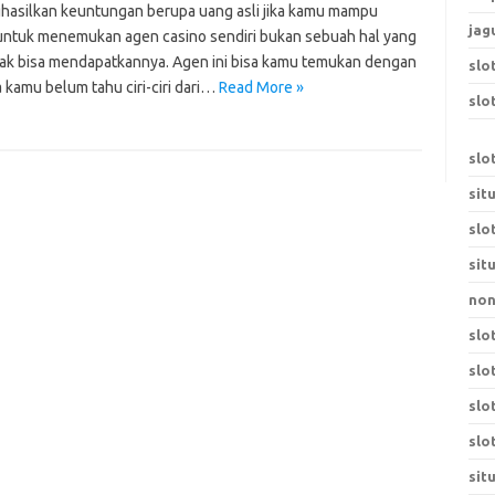
hasilkan keuntungan berupa uang asli jika kamu mampu
jag
untuk menemukan agen casino sendiri bukan sebuah hal yang
idak bisa mendapatkannya. Agen ini bisa kamu temukan dengan
slo
ka kamu belum tahu ciri-ciri dari…
Read More »
slo
slo
sit
slo
sit
non
slo
slo
slo
slo
sit