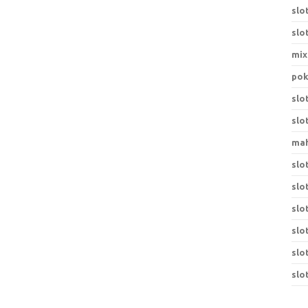
slo
slo
mix
pok
slo
slo
ma
slo
slo
slo
slo
slo
slo