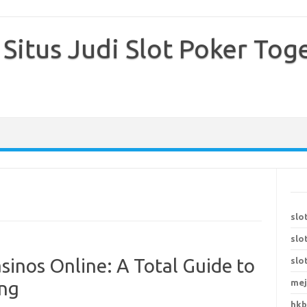
Situs Judi Slot Poker Tog
slo
slo
inos Online: A Total Guide to
slo
ing
mej
hk