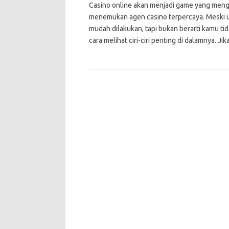
Casino online akan menjadi game yang meng
menemukan agen casino terpercaya. Meski 
mudah dilakukan, tapi bukan berarti kamu t
cara melihat ciri-ciri penting di dalamnya. Ji