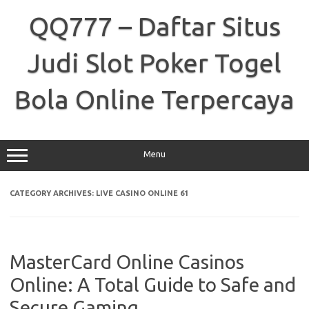
Skip
to
QQ777 – Daftar Situs
content
Judi Slot Poker Togel
Bola Online Terpercaya
Menu
CATEGORY ARCHIVES:
LIVE CASINO ONLINE 61
MasterCard Online Casinos
Online: A Total Guide to Safe and
Secure Gaming