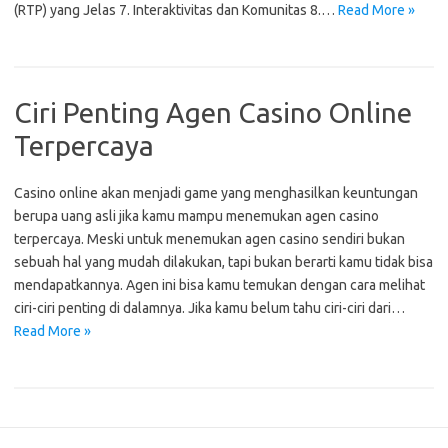
(RTP) yang Jelas 7. Interaktivitas dan Komunitas 8.…
Read More »
Ciri Penting Agen Casino Online
Terpercaya
Casino online akan menjadi game yang menghasilkan keuntungan
berupa uang asli jika kamu mampu menemukan agen casino
terpercaya. Meski untuk menemukan agen casino sendiri bukan
sebuah hal yang mudah dilakukan, tapi bukan berarti kamu tidak bisa
mendapatkannya. Agen ini bisa kamu temukan dengan cara melihat
ciri-ciri penting di dalamnya. Jika kamu belum tahu ciri-ciri dari…
Read More »