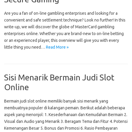
Are you a fan of on-line gambling enterprises and looking for a
convenient and safe settlement technique? Look no further! In this
write-up, we will discover the globe of MasterCard gambling
enterprises online. Whether you are brand-new to on-line betting
or an experienced player, this overview will give you with every
little thing you need…
Read More »
Sisi Menarik Bermain Judi Slot
Online
Bermain judi slot online memiliki banyak sisi menarik yang
membuatnya populer di kalangan pemain. Berikut adalah beberapa
aspek yang menonjol: 1. Kesederhanaan dan Kemudahan Bermain 2.
Visual dan Audio yang Menarik 3. Beragam Tema dan Fitur 4. Potensi
Kemenangan Besar 5. Bonus dan Promosi 6. Rasio Pembayaran