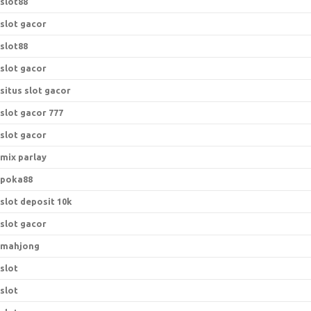
slot88
slot gacor
slot88
slot gacor
situs slot gacor
slot gacor 777
slot gacor
mix parlay
poka88
slot deposit 10k
slot gacor
mahjong
slot
slot