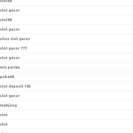
slot88
slot gacor
slot88
slot gacor
situs slot gacor
slot gacor 777
slot gacor
mix parlay
poka88
slot deposit 10k
slot gacor
mahjong
slot
slot