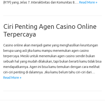
(RTP) yang Jelas 7. Interaktivitas dan Komunitas 8.…
Read More »
Ciri Penting Agen Casino Online
Terpercaya
Casino online akan menjadi game yang menghasilkan keuntungan
berupa uang asli jika kamu mampu menemukan agen casino
terpercaya. Meski untuk menemukan agen casino sendiri bukan
sebuah hal yang mudah dilakukan, tapi bukan berarti kamu tidak bisa
mendapatkannya. Agen ini bisa kamu temukan dengan cara melihat
ciri-ciri penting di dalamnya. Jika kamu belum tahu ciri-ciri dari…
Read More »