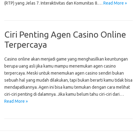
(RTP) yang Jelas 7. Interaktivitas dan Komunitas 8.…
Read More »
Ciri Penting Agen Casino Online
Terpercaya
Casino online akan menjadi game yang menghasilkan keuntungan
berupa uang asli jika kamu mampu menemukan agen casino
terpercaya. Meski untuk menemukan agen casino sendiri bukan
sebuah hal yang mudah dilakukan, tapi bukan berarti kamu tidak bisa
mendapatkannya. Agen ini bisa kamu temukan dengan cara melihat
ciri-ciri penting di dalamnya. Jika kamu belum tahu ciri-ciri dari…
Read More »