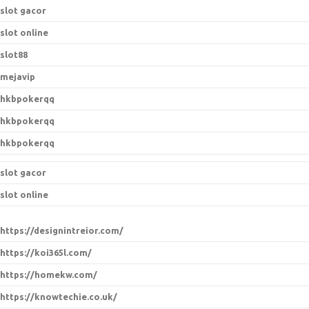
slot gacor
slot online
slot88
mejavip
hkbpokerqq
hkbpokerqq
hkbpokerqq
slot gacor
slot online
https://designintreior.com/
https://koi365l.com/
https://homekw.com/
https://knowtechie.co.uk/