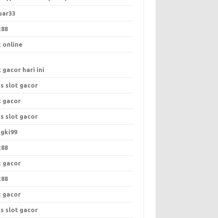
uar33
t88
t online
t gacor hari ini
us slot gacor
t gacor
us slot gacor
gki99
t88
t gacor
t88
t gacor
us slot gacor