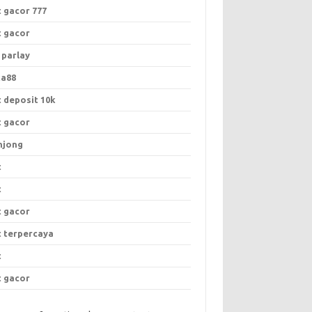
t gacor 777
t gacor
 parlay
a88
t deposit 10k
t gacor
hjong
t
t
t gacor
t terpercaya
t
t gacor