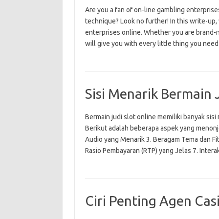
Are you a fan of on-line gambling enterpris
technique? Look no further! In this write-up
enterprises online. Whether you are brand-n
will give you with every little thing you ne
Sisi Menarik Bermain 
Bermain judi slot online memiliki banyak si
Berikut adalah beberapa aspek yang menonj
Audio yang Menarik 3. Beragam Tema dan Fit
Rasio Pembayaran (RTP) yang Jelas 7. Intera
Ciri Penting Agen Cas