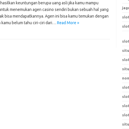
hasilkan keuntungan berupa uang asli jika kamu mampu
jag
untuk menemukan agen casino sendiri bukan sebuah hal yang
idak bisa mendapatkannya. Agen ini bisa kamu temukan dengan
slo
ka kamu belum tahu ciri-ciri dari…
Read More »
slo
slo
sit
slo
sit
non
slo
slo
slo
slo
sit