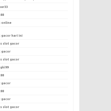
uar33
t88
t online
t gacor hari ini
us slot gacor
t gacor
us slot gacor
gki99
t88
t gacor
t88
t gacor
us slot gacor