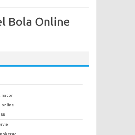
el Bola Online
t gacor
t online
t88
avip
bpokerqq