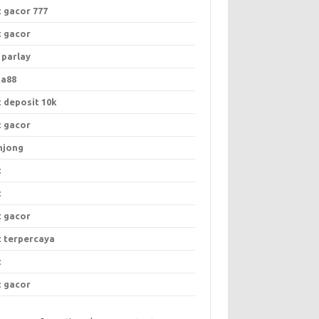
t gacor 777
t gacor
 parlay
a88
t deposit 10k
t gacor
hjong
t
t
t gacor
t terpercaya
t
t gacor