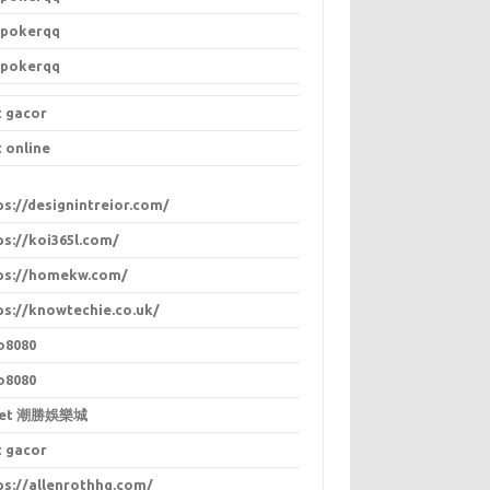
bpokerqq
bpokerqq
t gacor
t online
ps://designintreior.com/
ps://koi365l.com/
ps://homekw.com/
ps://knowtechie.co.uk/
o8080
o8080
bet 潮勝娛樂城
t gacor
ps://allenrothhq.com/