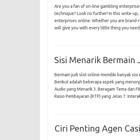
Are you a fan of on-line gambling enterpris
technique? Look no further! In this write-up
enterprises online. Whether you are brand-n
will give you with every little thing you ne
Sisi Menarik Bermain 
Bermain judi slot online memiliki banyak si
Berikut adalah beberapa aspek yang menonj
Audio yang Menarik 3. Beragam Tema dan Fit
Rasio Pembayaran (RTP) yang Jelas 7. Intera
Ciri Penting Agen Cas