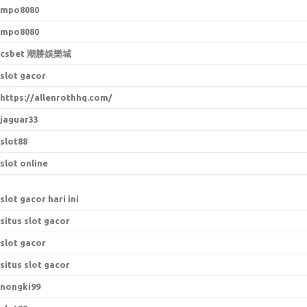
mpo8080
mpo8080
csbet 潮勝娛樂城
slot gacor
https://allenrothhq.com/
jaguar33
slot88
slot online
slot gacor hari ini
situs slot gacor
slot gacor
situs slot gacor
nongki99