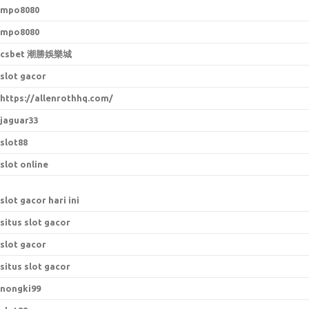
mpo8080
mpo8080
csbet 潮勝娛樂城
slot gacor
https://allenrothhq.com/
jaguar33
slot88
slot online
slot gacor hari ini
situs slot gacor
slot gacor
situs slot gacor
nongki99