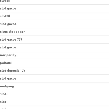
slot88
slot gacor
slot88
slot gacor
situs slot gacor
slot gacor 777
slot gacor
mix parlay
poka88
slot deposit 10k
slot gacor
mahjong
slot
slot