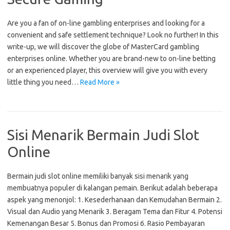
Are you a fan of on-line gambling enterprises and looking for a
convenient and safe settlement technique? Look no further! In this
write-up, we will discover the globe of MasterCard gambling
enterprises online. Whether you are brand-new to on-line betting
or an experienced player, this overview will give you with every
little thing you need…
Read More »
Sisi Menarik Bermain Judi Slot
Online
Bermain judi slot online memiliki banyak sisi menarik yang
membuatnya populer di kalangan pemain. Berikut adalah beberapa
aspek yang menonjol: 1. Kesederhanaan dan Kemudahan Bermain 2.
Visual dan Audio yang Menarik 3. Beragam Tema dan Fitur 4. Potensi
Kemenangan Besar 5. Bonus dan Promosi 6. Rasio Pembayaran