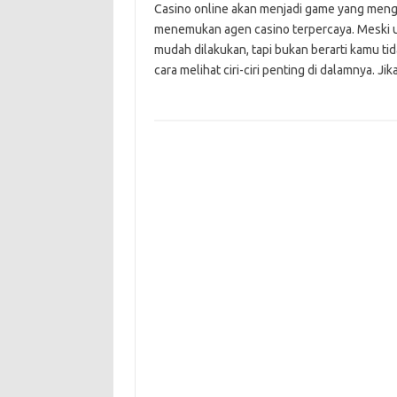
Casino online akan menjadi game yang meng
menemukan agen casino terpercaya. Meski 
mudah dilakukan, tapi bukan berarti kamu t
cara melihat ciri-ciri penting di dalamnya. Ji