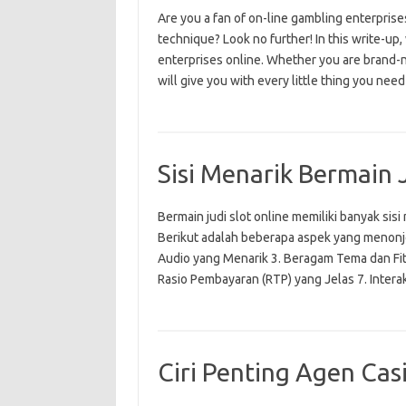
Are you a fan of on-line gambling enterpris
technique? Look no further! In this write-up
enterprises online. Whether you are brand-n
will give you with every little thing you ne
Sisi Menarik Bermain 
Bermain judi slot online memiliki banyak si
Berikut adalah beberapa aspek yang menonj
Audio yang Menarik 3. Beragam Tema dan Fit
Rasio Pembayaran (RTP) yang Jelas 7. Intera
Ciri Penting Agen Cas