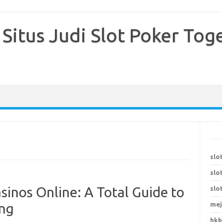
Situs Judi Slot Poker Tog
slo
slo
inos Online: A Total Guide to
slo
ing
mej
hk