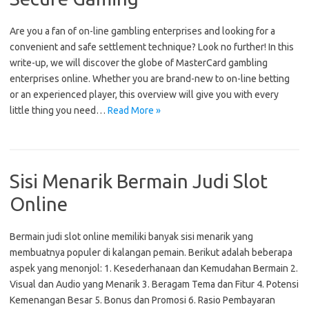
Are you a fan of on-line gambling enterprises and looking for a
convenient and safe settlement technique? Look no further! In this
write-up, we will discover the globe of MasterCard gambling
enterprises online. Whether you are brand-new to on-line betting
or an experienced player, this overview will give you with every
little thing you need…
Read More »
Sisi Menarik Bermain Judi Slot
Online
Bermain judi slot online memiliki banyak sisi menarik yang
membuatnya populer di kalangan pemain. Berikut adalah beberapa
aspek yang menonjol: 1. Kesederhanaan dan Kemudahan Bermain 2.
Visual dan Audio yang Menarik 3. Beragam Tema dan Fitur 4. Potensi
Kemenangan Besar 5. Bonus dan Promosi 6. Rasio Pembayaran