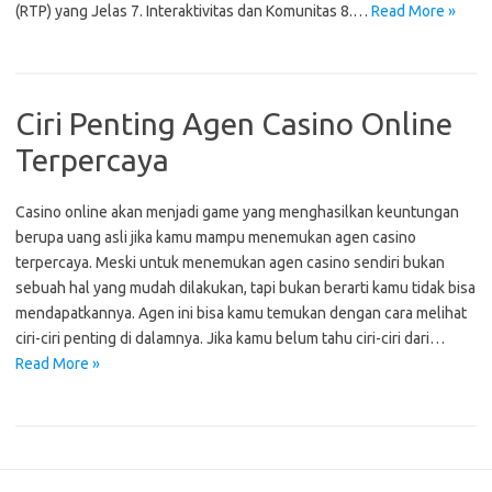
(RTP) yang Jelas 7. Interaktivitas dan Komunitas 8.…
Read More »
Ciri Penting Agen Casino Online
Terpercaya
Casino online akan menjadi game yang menghasilkan keuntungan
berupa uang asli jika kamu mampu menemukan agen casino
terpercaya. Meski untuk menemukan agen casino sendiri bukan
sebuah hal yang mudah dilakukan, tapi bukan berarti kamu tidak bisa
mendapatkannya. Agen ini bisa kamu temukan dengan cara melihat
ciri-ciri penting di dalamnya. Jika kamu belum tahu ciri-ciri dari…
Read More »