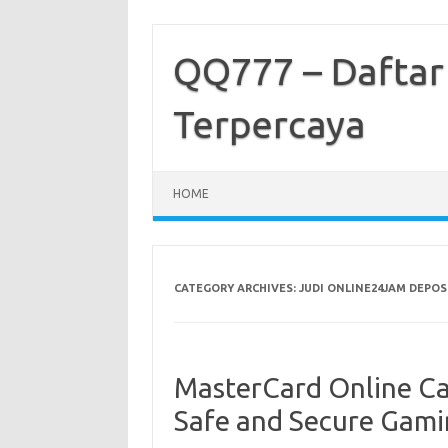
Skip
to
content
QQ777 – Daftar 
Terpercaya
HOME
CATEGORY ARCHIVES:
JUDI ONLINE24JAM DEPO
MasterCard Online Cas
Safe and Secure Gam