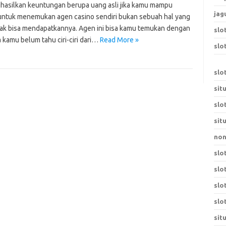
hasilkan keuntungan berupa uang asli jika kamu mampu
jag
untuk menemukan agen casino sendiri bukan sebuah hal yang
idak bisa mendapatkannya. Agen ini bisa kamu temukan dengan
slo
ka kamu belum tahu ciri-ciri dari…
Read More »
slo
slo
sit
slo
sit
non
slo
slo
slo
slo
sit