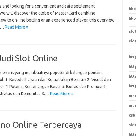
es and looking for a convenient and safe settlement
hk
, we will discover the globe of MasterCard gambling
hk
ew to on-line betting or an experienced player, this overview
ed…
Read More »
slo
slo
Judi Slot Online
htt
htt
si menarik yang membuatnya populer di kalangan pemain.
htt
ol: 1. Kesederhanaan dan Kemudahan Bermain 2. Visual dan
htt
ur 4. Potensi Kemenangan Besar 5. Bonus dan Promosi 6.
ktivitas dan Komunitas 8.…
Read More »
mp
mp
cs
ino Online Terpercaya
slo
htt