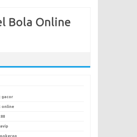
el Bola Online
t gacor
t online
t88
avip
bpokerqq