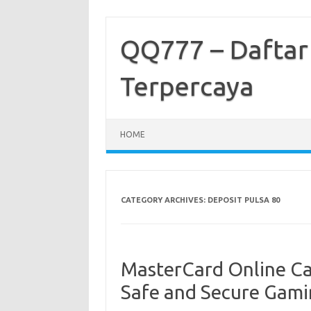
Skip
to
content
QQ777 – Daftar 
Terpercaya
HOME
CATEGORY ARCHIVES:
DEPOSIT PULSA 80
MasterCard Online Cas
Safe and Secure Gam