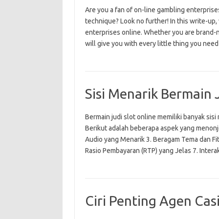
Are you a fan of on-line gambling enterpris
technique? Look no further! In this write-up
enterprises online. Whether you are brand-n
will give you with every little thing you ne
Sisi Menarik Bermain 
Bermain judi slot online memiliki banyak si
Berikut adalah beberapa aspek yang menonj
Audio yang Menarik 3. Beragam Tema dan Fit
Rasio Pembayaran (RTP) yang Jelas 7. Intera
Ciri Penting Agen Cas