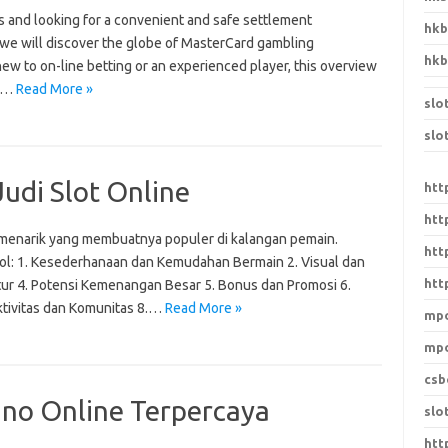
es and looking for a convenient and safe settlement
hk
, we will discover the globe of MasterCard gambling
hk
ew to on-line betting or an experienced player, this overview
ed…
Read More »
slo
slo
Judi Slot Online
htt
htt
si menarik yang membuatnya populer di kalangan pemain.
htt
ol: 1. Kesederhanaan dan Kemudahan Bermain 2. Visual dan
htt
ur 4. Potensi Kemenangan Besar 5. Bonus dan Promosi 6.
ktivitas dan Komunitas 8.…
Read More »
mp
mp
cs
ino Online Terpercaya
slo
htt