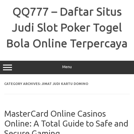
Skip
to
QQ777 – Daftar Situs
content
Judi Slot Poker Togel
Bola Online Terpercaya
Menu
CATEGORY ARCHIVES:
JIMAT JUDI KARTU DOMINO
MasterCard Online Casinos
Online: A Total Guide to Safe and
Secure Gaming