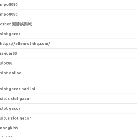
mpo8080
mpo8080
csbet 潮勝娛樂城
slot gacor
https://allenrothhq.com/
jaguar33
slot88
slot online
slot gacor hari ini
situs slot gacor
slot gacor
situs slot gacor
nongki99