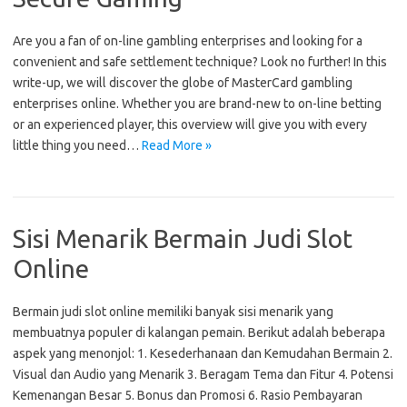
Are you a fan of on-line gambling enterprises and looking for a
convenient and safe settlement technique? Look no further! In this
write-up, we will discover the globe of MasterCard gambling
enterprises online. Whether you are brand-new to on-line betting
or an experienced player, this overview will give you with every
little thing you need…
Read More »
Sisi Menarik Bermain Judi Slot
Online
Bermain judi slot online memiliki banyak sisi menarik yang
membuatnya populer di kalangan pemain. Berikut adalah beberapa
aspek yang menonjol: 1. Kesederhanaan dan Kemudahan Bermain 2.
Visual dan Audio yang Menarik 3. Beragam Tema dan Fitur 4. Potensi
Kemenangan Besar 5. Bonus dan Promosi 6. Rasio Pembayaran