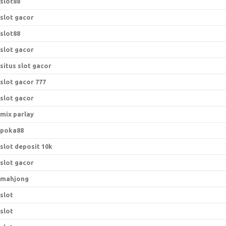
slot88
slot gacor
slot88
slot gacor
situs slot gacor
slot gacor 777
slot gacor
mix parlay
poka88
slot deposit 10k
slot gacor
mahjong
slot
slot