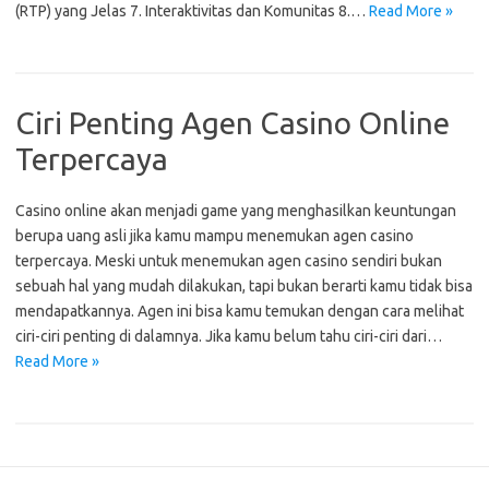
(RTP) yang Jelas 7. Interaktivitas dan Komunitas 8.…
Read More »
Ciri Penting Agen Casino Online
Terpercaya
Casino online akan menjadi game yang menghasilkan keuntungan
berupa uang asli jika kamu mampu menemukan agen casino
terpercaya. Meski untuk menemukan agen casino sendiri bukan
sebuah hal yang mudah dilakukan, tapi bukan berarti kamu tidak bisa
mendapatkannya. Agen ini bisa kamu temukan dengan cara melihat
ciri-ciri penting di dalamnya. Jika kamu belum tahu ciri-ciri dari…
Read More »