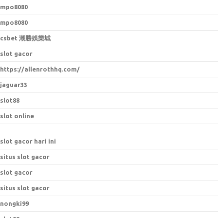
mpo8080
mpo8080
csbet 潮勝娛樂城
slot gacor
https://allenrothhq.com/
jaguar33
slot88
slot online
slot gacor hari ini
situs slot gacor
slot gacor
situs slot gacor
nongki99