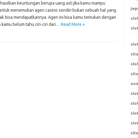
hasilkan keuntungan berupa uang asli jika kamu mampu
jag
untuk menemukan agen casino sendiri bukan sebuah hal yang
idak bisa mendapatkannya. Agen ini bisa kamu temukan dengan
slo
ka kamu belum tahu ciri-ciri dari…
Read More »
slo
slo
sit
slo
sit
non
slo
slo
slo
slo
sit