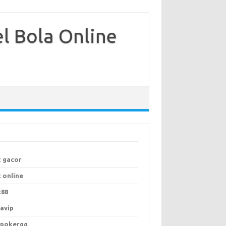
el Bola Online
t gacor
t online
t88
avip
bpokerqq