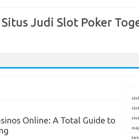
Situs Judi Slot Poker Tog
slo
slo
inos Online: A Total Guide to
slo
ing
mej
hk