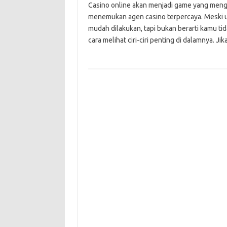
Casino online akan menjadi game yang meng
menemukan agen casino terpercaya. Meski 
mudah dilakukan, tapi bukan berarti kamu t
cara melihat ciri-ciri penting di dalamnya. Ji