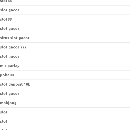
slot88
slot gacor
slot88
slot gacor
situs slot gacor
slot gacor 777
slot gacor
mix parlay
poka88
slot deposit 10k
slot gacor
mahjong
slot
slot