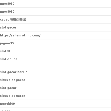
mpo8080
mpo8080
csbet 潮勝娛樂城
slot gacor
https://allenrothhq.com/
jaguar33
slot88
slot online
slot gacor hari ini
situs slot gacor
slot gacor
situs slot gacor
nongki99