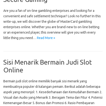
Are you a fan of on-line gambling enterprises and looking for a
convenient and safe settlement technique? Look no further! In this
write-up, we will discover the globe of MasterCard gambling
enterprises online. Whether you are brand-new to on-line betting
or an experienced player, this overview will give you with every
little thing you need…
Read More »
Sisi Menarik Bermain Judi Slot
Online
Bermain judi slot online memiliki banyak sisi menarik yang
membuatnya populer di kalangan pemain. Berikut adalah beberapa
aspek yang menonjol: 1. Kesederhanaan dan Kemudahan Bermain 2.
Visual dan Audio yang Menarik 3. Beragam Tema dan Fitur 4. Potensi
Kemenangan Besar 5. Bonus dan Promosi 6. Rasio Pembayaran