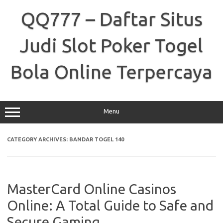
Skip
to
QQ777 – Daftar Situs
content
Judi Slot Poker Togel
Bola Online Terpercaya
Menu
CATEGORY ARCHIVES:
BANDAR TOGEL 140
MasterCard Online Casinos
Online: A Total Guide to Safe and
Secure Gaming