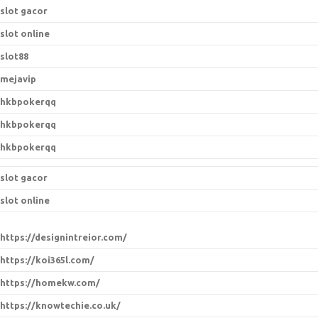
slot gacor
slot online
slot88
mejavip
hkbpokerqq
hkbpokerqq
hkbpokerqq
slot gacor
slot online
https://designintreior.com/
https://koi365l.com/
https://homekw.com/
https://knowtechie.co.uk/