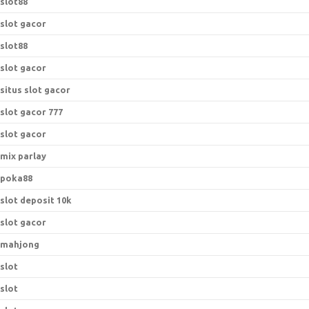
slot88
slot gacor
slot88
slot gacor
situs slot gacor
slot gacor 777
slot gacor
mix parlay
poka88
slot deposit 10k
slot gacor
mahjong
slot
slot