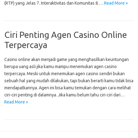
(RTP) yang Jelas 7. Interaktivitas dan Komunitas 8.…
Read More »
Ciri Penting Agen Casino Online
Terpercaya
Casino online akan menjadi game yang menghasilkan keuntungan
berupa uang asli jika kamu mampu menemukan agen casino
terpercaya. Meski untuk menemukan agen casino sendiri bukan
sebuah hal yang mudah dilakukan, tapi bukan berarti kamu tidak bisa
mendapatkannya. Agen ini bisa kamu temukan dengan cara melihat
ciri-ciri penting di dalamnya. Jika kamu belum tahu ciri-ciri dari…
Read More »