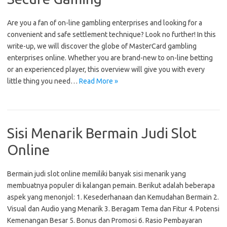
Are you a fan of on-line gambling enterprises and looking for a
convenient and safe settlement technique? Look no further! In this
write-up, we will discover the globe of MasterCard gambling
enterprises online. Whether you are brand-new to on-line betting
or an experienced player, this overview will give you with every
little thing you need…
Read More »
Sisi Menarik Bermain Judi Slot
Online
Bermain judi slot online memiliki banyak sisi menarik yang
membuatnya populer di kalangan pemain. Berikut adalah beberapa
aspek yang menonjol: 1. Kesederhanaan dan Kemudahan Bermain 2.
Visual dan Audio yang Menarik 3. Beragam Tema dan Fitur 4. Potensi
Kemenangan Besar 5. Bonus dan Promosi 6. Rasio Pembayaran