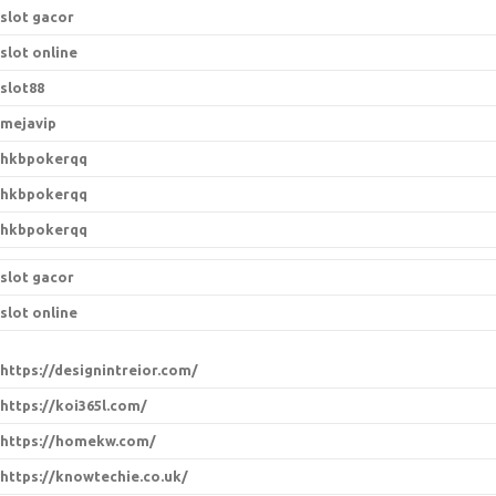
slot gacor
slot online
slot88
mejavip
hkbpokerqq
hkbpokerqq
hkbpokerqq
slot gacor
slot online
https://designintreior.com/
https://koi365l.com/
https://homekw.com/
https://knowtechie.co.uk/