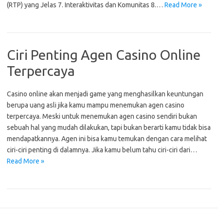
(RTP) yang Jelas 7. Interaktivitas dan Komunitas 8.…
Read More »
Ciri Penting Agen Casino Online
Terpercaya
Casino online akan menjadi game yang menghasilkan keuntungan
berupa uang asli jika kamu mampu menemukan agen casino
terpercaya. Meski untuk menemukan agen casino sendiri bukan
sebuah hal yang mudah dilakukan, tapi bukan berarti kamu tidak bisa
mendapatkannya. Agen ini bisa kamu temukan dengan cara melihat
ciri-ciri penting di dalamnya. Jika kamu belum tahu ciri-ciri dari…
Read More »