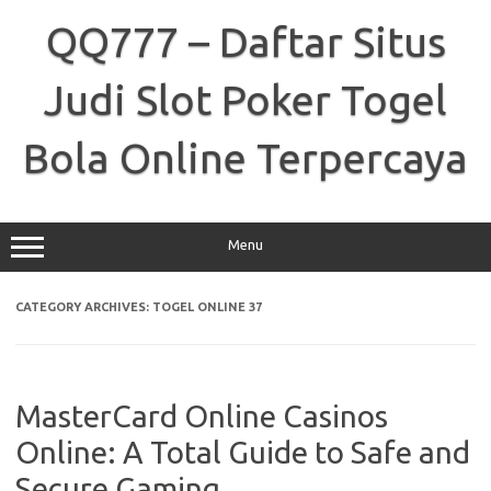
Skip
to
QQ777 – Daftar Situs
content
Judi Slot Poker Togel
Bola Online Terpercaya
Menu
CATEGORY ARCHIVES:
TOGEL ONLINE 37
MasterCard Online Casinos
Online: A Total Guide to Safe and
Secure Gaming