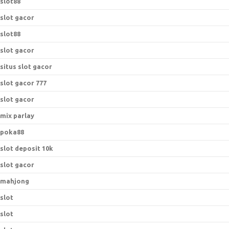
slot88
slot gacor
slot88
slot gacor
situs slot gacor
slot gacor 777
slot gacor
mix parlay
poka88
slot deposit 10k
slot gacor
mahjong
slot
slot