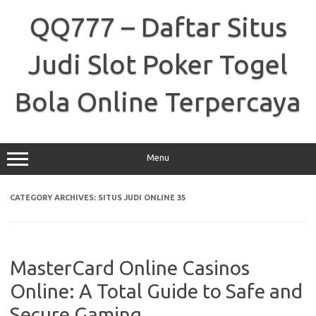
Skip
to
QQ777 – Daftar Situs
content
Judi Slot Poker Togel
Bola Online Terpercaya
Menu
CATEGORY ARCHIVES:
SITUS JUDI ONLINE 35
MasterCard Online Casinos
Online: A Total Guide to Safe and
Secure Gaming