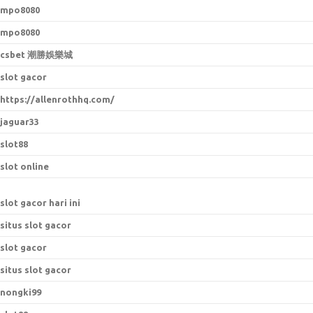
mpo8080
mpo8080
csbet 潮勝娛樂城
slot gacor
https://allenrothhq.com/
jaguar33
slot88
slot online
slot gacor hari ini
situs slot gacor
slot gacor
situs slot gacor
nongki99