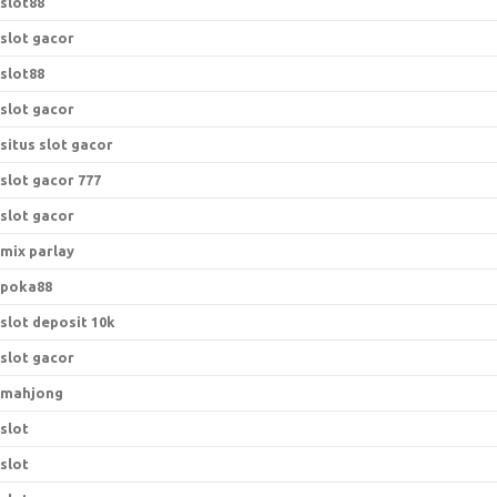
slot88
slot gacor
slot88
slot gacor
situs slot gacor
slot gacor 777
slot gacor
mix parlay
poka88
slot deposit 10k
slot gacor
mahjong
slot
slot