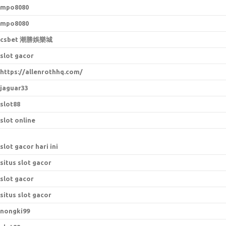
mpo8080
mpo8080
csbet 潮勝娛樂城
slot gacor
https://allenrothhq.com/
jaguar33
slot88
slot online
slot gacor hari ini
situs slot gacor
slot gacor
situs slot gacor
nongki99