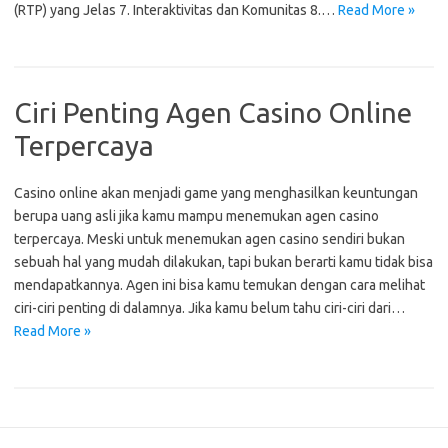
(RTP) yang Jelas 7. Interaktivitas dan Komunitas 8.…
Read More »
Ciri Penting Agen Casino Online
Terpercaya
Casino online akan menjadi game yang menghasilkan keuntungan
berupa uang asli jika kamu mampu menemukan agen casino
terpercaya. Meski untuk menemukan agen casino sendiri bukan
sebuah hal yang mudah dilakukan, tapi bukan berarti kamu tidak bisa
mendapatkannya. Agen ini bisa kamu temukan dengan cara melihat
ciri-ciri penting di dalamnya. Jika kamu belum tahu ciri-ciri dari…
Read More »