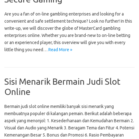
Are you a fan of on-line gambling enterprises and looking for a
convenient and safe settlement technique? Look no further! In this
write-up, we will discover the globe of MasterCard gambling
enterprises online. Whether you are brand-new to on-line betting
or an experienced player, this overview will give you with every
little thing you need…
Read More »
Sisi Menarik Bermain Judi Slot
Online
Bermain judi slot online memiliki banyak sisi menarik yang
membuatnya populer di kalangan pemain. Berikut adalah beberapa
aspek yang menonjol: 1. Kesederhanaan dan Kemudahan Bermain 2.
Visual dan Audio yang Menarik 3. Beragam Tema dan Fitur 4. Potensi
Kemenangan Besar 5. Bonus dan Promosi 6. Rasio Pembayaran