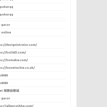
bpokerqq
bpokerqq
t gacor
t online
ps://designintreior.com/
ps://koi365l.com/
ps://homekw.com/
ps://knowtechie.co.uk/
o8080
o8080
bet 潮勝娛樂城
t gacor
ps://allenrothhq.com/