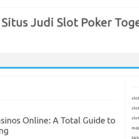
Situs Judi Slot Poker Tog
slo
slo
inos Online: A Total Guide to
slo
ing
mej
hk